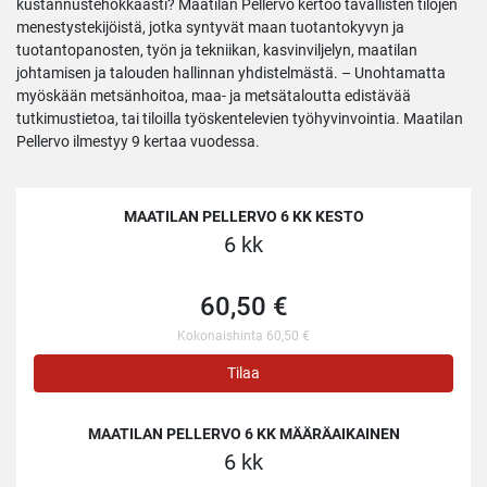
kustannustehokkaasti? Maatilan Pellervo kertoo tavallisten tilojen
menestystekijöistä, jotka syntyvät maan tuotantokyvyn ja
tuotantopanosten, työn ja tekniikan, kasvinviljelyn, maatilan
johtamisen ja talouden hallinnan yhdistelmästä. – Unohtamatta
myöskään metsänhoitoa, maa- ja metsätaloutta edistävää
tutkimustietoa, tai tiloilla työskentelevien työhyvinvointia. Maatilan
Pellervo ilmestyy 9 kertaa vuodessa.
MAATILAN PELLERVO 6 KK KESTO
6 kk
60,50 €
Kokonaishinta 60,50 €
Tilaa
MAATILAN PELLERVO 6 KK MÄÄRÄAIKAINEN
6 kk