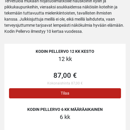
Tervetuloa mukaan nojatuolimatkoille hauskoihin kyliin ja
pikkukaupunkeihin, vieraaksi asukkaidensa näköisiin koteihin ja
tekemään tuttavuutta mielenkiintoisten, tavallisten ihmisten
kanssa. Julkkisjuttuja meillä ei ole, eikä meillä laihduteta, vaan
terveysjuttumme tarjoavat lempeästi näkökulmia hyvään elämään.
Kodin Pellervo ilmestyy 10 kertaa vuodessa.
KODIN PELLERVO 12 KK KESTO
12 kk
87,00 €
Kokonaishinta 87,00 €
Tilaa
KODIN PELLERVO 6 KK MÄÄRÄAIKAINEN
6 kk